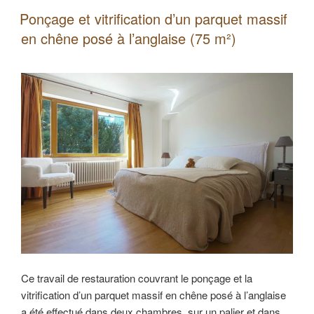
et
PUBLIÉ
Ponçage et vitrification d’un parquet massif
LE
vitrification
en chêne posé à l’anglaise (75 m²)
d’un
parquet
massif
en
chêne
(42
m²) »
Ce travail de restauration couvrant le ponçage et la
vitrification d’un parquet massif en chêne posé à l’anglaise
a été effectué dans deux chambres, sur un palier et dans