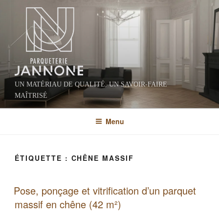
Aller
au
contenu
principal
UN MATÉRIAU DE QUALITÉ, UN SAVOIR-FAIRE
MAÎTRISÉ
Menu
ÉTIQUETTE :
CHÊNE MASSIF
PUBLIÉ
Pose, ponçage et vitrification d’un parquet
LE
massif en chêne (42 m²)