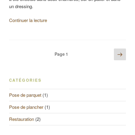
un dressing.
de
Continuer la lecture
« Ponçage
et
vitrification
d’un
Pagination
Page
Page
1
parquet
suiv
des
massif
publications
en
chêne
CATÉGORIES
posé
à
Pose de parquet
(1)
l’anglaise
(75
Pose de plancher
(1)
m²) »
Restauration
(2)