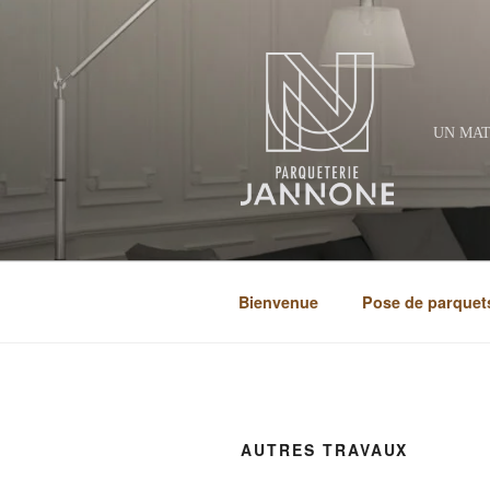
Aller
au
contenu
principal
UN MAT
Bienvenue
Pose de parquets
AUTRES TRAVAUX